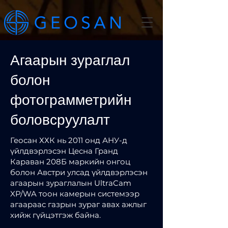
Агаарын зураглал
болон
фотограмметрийн
боловсруулалт
Геосан ХХК нь 2011 онд АНУ-д
үйлдвэрлэсэн Цесна Гранд
Караван 208Б маркийн онгоц
болон Австри улсад үйлдвэрлэсэн
агаарын зураглалын UltraCam
XP/WA тоон камерын системээр
агаараас газрын зураг авах ажлыг
хийж гүйцэтгэж байна.