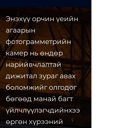
Энэхүү орчин үеийн
агаарын
фотограмметрийн
камер нь өндөр
нарийвчлалтай
дижитал зураг авах
боломжийг олгодог
бөгөөд манай багт
үйлчлүүлэгчдийнхээ
өргөн хүрээний