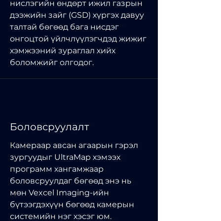
нислэгийн өндөрт ижил газрын
дээжийн зайг (GSD) хүргэх давуу
талтай бөгөөд бага нисдэг
онгоцтой үйлчлүүлэгчдэд жижиг
хэмжээний зураглал хийх
боломжийг олгодог.
Боловсруулалт
Камераар авсан агаарын гэрэл
зургуудыг UltraMap хэмээх
программ хангамжаар
боловсруулдаг бөгөөд энэ нь
мөн Vexcel Imaging-ийн
бүтээгдэхүүн бөгөөд камерын
системийн нэг хэсэг юм.