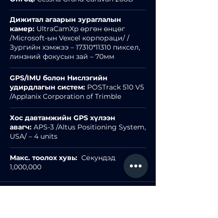
Дижитал агаарын зураглалын
камер:
UltraCamXp өргөн өнцөг
/Microsoft-ын Vexcel корпораци/ /
Зургийн хэмжээ – 17310*11310 пиксел,
линзний фокусын зай – 70мм
GPS/IMU болон Нислэгийн
удирдлагын систем:
POSTrack 510 V5
/Applanix Corporation of Trimble
Хос давтамжийн GPS хүлээн
авагч:
APS-3 /Altus Positioning System,
USA/ – 4 units
Макс. тоолох хувь:
Секундэд
1,000,000
Програм хангамж