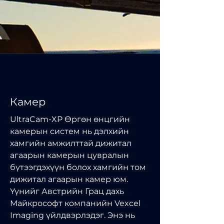
Камер
UltraCam-XP Өргөн өнцгийн
камерын систем нь дэлхийн
хамгийн амжилттай дижитал
агаарын камерын цувралын
бүтээгдэхүүн болох хамгийн том
дижитал агаарын камер юм.
Үүнийг Австрийн Грац дахь
Майкрософт компанийн Vexcel
Imaging үйлдвэрлэдэг. Энэ нь