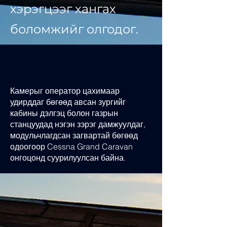
хэрэгцээг хангах
боломжийг олгодог.
Камерыг оператор цахимаар
удирддаг бөгөөд авсан зургийг
кабины дэлгэц болон газрын
станцуудад нэгэн зэрэг дамжуулдаг,
модульчлагдсан загвартай бөгөөд
одоогоор Cessna Grand Caravan
онгоцонд суурилуулсан байна.