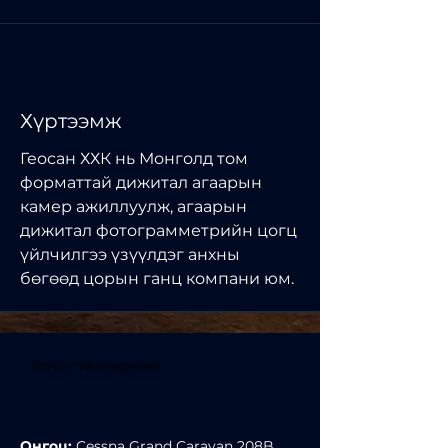
Хүртээмж
Геосан ХХК нь Монголд том
форматтай дижитал агаарын
камер ажиллуулж, агаарын
дижитал фотограмметрийн цогц
үйлчилгээ үзүүлдэг анхны
бөгөөд цорын ганц компани юм.
Тоног төхөөрөмж
Онгоц:
Cessna Grand Caravan 208B